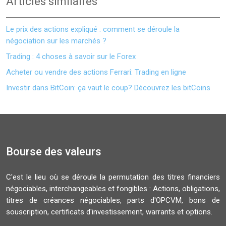
Articles similaires
Le prix des actions expliqué : comment se déroule la
négociation sur les marchés ?
Trading : 4 choses à savoir sur le Forex
Acheter ou vendre des actions Ferrari: Trading en ligne
Investir dans BitCoin: ça vaut le coup? Découvrez les bitCoins
Bourse des valeurs
C'est le lieu où se déroule la permutation des titres financiers
négociables, interchangeables et fongibles : Actions, obligations,
titres de créances négociables, parts d'OPCVM, bons de
souscription, certificats d'investissement, warrants et options.