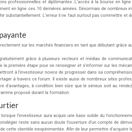
ons professionnelles et diplômantes…
L’accès à la bourse en ligne 
issement en ligne ces 10 dernières années. Désormais de nombreux i
hir substantiellement. L’erreur il ne faut surtout pas commettre et d
 payante
rectement sur les marchés financiers en tant que débutant grâce aux
 gratuitement grâce à plusieurs vecteurs et médias de communicatio
nte la première étape pour se renseigner et s’informer sur les méca
ttront à l’investisseur novice de progresser dans sa compréhens
partager à travers ce forum. Il existe aussi de nombreux sites prof
e d’avantages, à condition bien sûre que le sérieux soit au rende
ogramme proposé durant la formation.
urtier
 lorsque l’investisseur aura acquis une base solide du fonctionneme
rivilégier reste sans aucun doute l’ouverture d’un compte de démons
n de cette clientèle inexpérimentée. Afin de leur permettre d’acquér